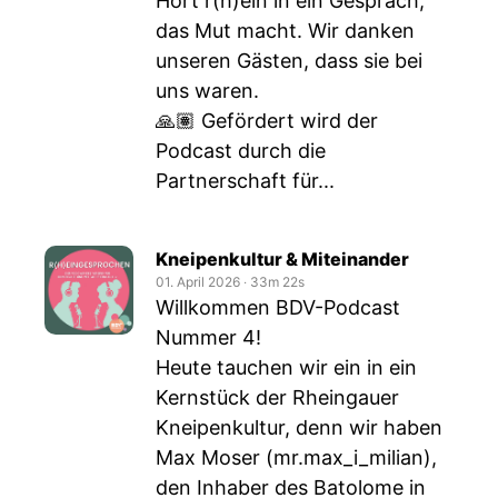
Hört r(h)ein in ein Gespräch,
das Mut macht. Wir danken
unseren Gästen, dass sie bei
uns waren.
🙏🏽 Gefördert wird der
Podcast durch die
Partnerschaft für...
Kneipenkultur & Miteinander
01. April 2026
‧
33m 22s
Willkommen BDV-Podcast
Nummer 4!
Heute tauchen wir ein in ein
Kernstück der Rheingauer
Kneipenkultur, denn wir haben
Max Moser (mr.max_i_milian),
den Inhaber des Batolome in